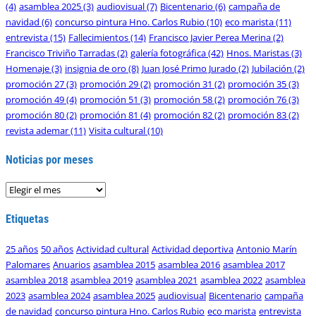
(4)
asamblea 2025
(3)
audiovisual
(7)
Bicentenario
(6)
campaña de
navidad
(6)
concurso pintura Hno. Carlos Rubio
(10)
eco marista
(11)
entrevista
(15)
Fallecimientos
(14)
Francisco Javier Perea Merina
(2)
Francisco Triviño Tarradas
(2)
galería fotográfica
(42)
Hnos. Maristas
(3)
Homenaje
(3)
insignia de oro
(8)
Juan José Primo Jurado
(2)
Jubilación
(2)
promoción 27
(3)
promoción 29
(2)
promoción 31
(2)
promoción 35
(3)
promoción 49
(4)
promoción 51
(3)
promoción 58
(2)
promoción 76
(3)
promoción 80
(2)
promoción 81
(4)
promoción 82
(2)
promoción 83
(2)
revista ademar
(11)
Visita cultural
(10)
Noticias por meses
Noticias
por
meses
Etiquetas
25 años
50 años
Actividad cultural
Actividad deportiva
Antonio Marín
Palomares
Anuarios
asamblea 2015
asamblea 2016
asamblea 2017
asamblea 2018
asamblea 2019
asamblea 2021
asamblea 2022
asamblea
2023
asamblea 2024
asamblea 2025
audiovisual
Bicentenario
campaña
de navidad
concurso pintura Hno. Carlos Rubio
eco marista
entrevista