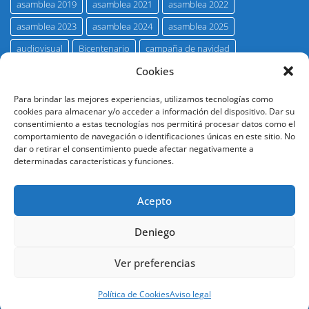
asamblea 2019
asamblea 2021
asamblea 2022
asamblea 2023
asamblea 2024
asamblea 2025
audiovisual
Bicentenario
campaña de navidad
concurso pintura Hno. Carlos Rubio
Cookies
eco marista
entrevista
Fallecimientos
Francisco Javier Perea Merina
Para brindar las mejores experiencias, utilizamos tecnologías como
cookies para almacenar y/o acceder a información del dispositivo. Dar su
Francisco Triviño Tarradas
galería fotográfica
Hnos. Maristas
consentimiento a estas tecnologías nos permitirá procesar datos como el
comportamiento de navegación o identificaciones únicas en este sitio. No
Homenaje
insignia de oro
Juan José Primo Jurado
dar o retirar el consentimiento puede afectar negativamente a
Jubilación
promoción 27
promoción 29
promoción 31
determinadas características y funciones.
promoción 35
promoción 49
promoción 51
Acepto
promoción 58
promoción 76
promoción 80
promoción 81
promoción 82
promoción 83
Deniego
revista ademar
Visita cultural
Ver preferencias
Política de Cookies
Aviso legal