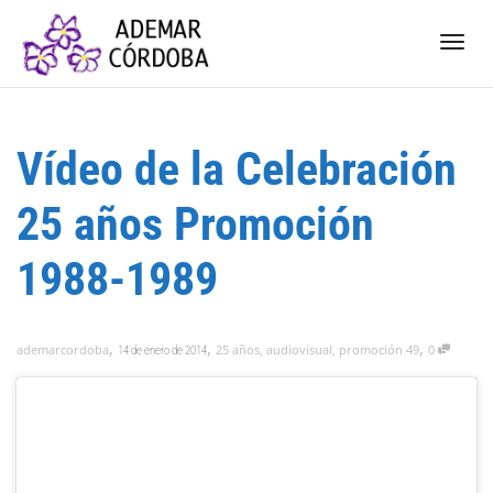
Camb
Vídeo de la Celebración
nave
25 años Promoción
1988-1989
,
,
,
ademarcordoba
25 años
,
audiovisual
,
promoción 49
0
14 de enero de 2014