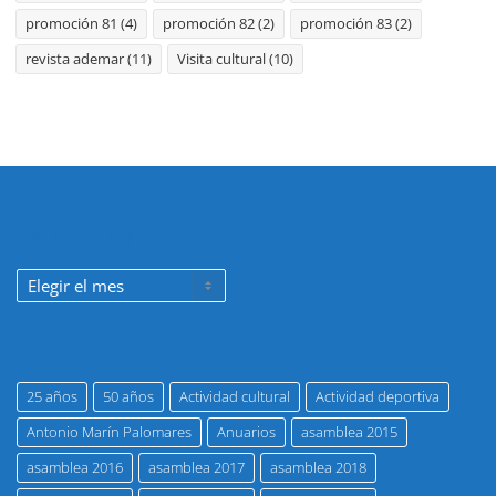
promoción 81
(4)
promoción 82
(2)
promoción 83
(2)
revista ademar
(11)
Visita cultural
(10)
Noticias por meses
Noticias
por
meses
Etiquetas
25 años
50 años
Actividad cultural
Actividad deportiva
Antonio Marín Palomares
Anuarios
asamblea 2015
asamblea 2016
asamblea 2017
asamblea 2018