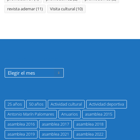
revista ademar
(11)
Visita cultural
(10)
Noticias por meses
Noticias
por
meses
Etiquetas
25 años
50 años
Actividad cultural
Actividad deportiva
Antonio Marín Palomares
Anuarios
asamblea 2015
asamblea 2016
asamblea 2017
asamblea 2018
asamblea 2019
asamblea 2021
asamblea 2022