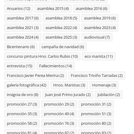
Anuarios
(12)
asamblea 2015
(4)
asamblea 2016
(6)
asamblea 2017
(6)
asamblea 2018
(5)
asamblea 2019
(6)
asamblea 2021
(3)
asamblea 2022
(4)
asamblea 2023
(4)
asamblea 2024
(4)
asamblea 2025
(3)
audiovisual
(7)
Bicentenario
(6)
campaña de navidad
(6)
concurso pintura Hno. Carlos Rubio
(10)
eco marista
(11)
entrevista
(15)
Fallecimientos
(14)
Francisco Javier Perea Merina
(2)
Francisco Triviño Tarradas
(2)
galería fotográfica
(42)
Hnos. Maristas
(3)
Homenaje
(3)
insignia de oro
(8)
Juan José Primo Jurado
(2)
Jubilación
(2)
promoción 27
(3)
promoción 29
(2)
promoción 31
(2)
promoción 35
(3)
promoción 49
(4)
promoción 51
(3)
promoción 58
(2)
promoción 76
(3)
promoción 80
(2)
promoción 81
(4)
promoción 82
(2)
promoción 83
(2)