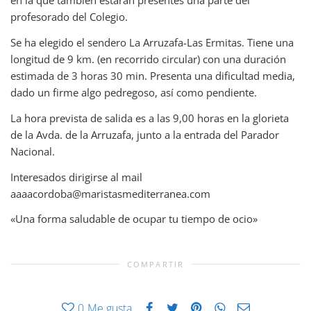
en la que también estarán presentes una parte del
profesorado del Colegio.
Se ha elegido el sendero La Arruzafa-Las Ermitas. Tiene una
longitud de 9 km. (en recorrido circular) con una duración
estimada de 3 horas 30 min. Presenta una dificultad media,
dado un firme algo pedregoso, así co
mo pendiente.
La hora prevista de salida es a las 9,00 horas en la glorieta
de la Avda. de la Arruzafa, junto a la entrada del Parador
Nacional.
Interesados dirigirse al mail
aaaacordoba@maristasmediterranea.com
«Una forma saludable de ocupar tu tiempo de ocio»
COMPARTIR
0
Me gusta