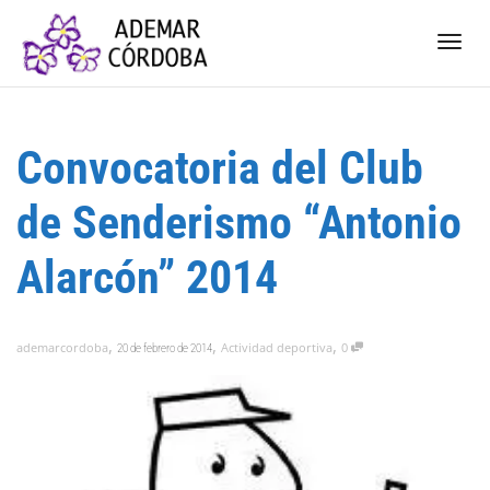
Camb
Convocatoria del Club
nave
de Senderismo “Antonio
Alarcón” 2014
,
,
,
ademarcordoba
Actividad deportiva
0
20 de febrero de 2014