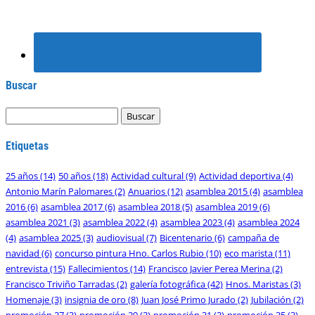
Buscar
Etiquetas
25 años
(14)
50 años
(18)
Actividad cultural
(9)
Actividad deportiva
(4)
Antonio Marín Palomares
(2)
Anuarios
(12)
asamblea 2015
(4)
asamblea
2016
(6)
asamblea 2017
(6)
asamblea 2018
(5)
asamblea 2019
(6)
asamblea 2021
(3)
asamblea 2022
(4)
asamblea 2023
(4)
asamblea 2024
(4)
asamblea 2025
(3)
audiovisual
(7)
Bicentenario
(6)
campaña de
navidad
(6)
concurso pintura Hno. Carlos Rubio
(10)
eco marista
(11)
entrevista
(15)
Fallecimientos
(14)
Francisco Javier Perea Merina
(2)
Francisco Triviño Tarradas
(2)
galería fotográfica
(42)
Hnos. Maristas
(3)
Homenaje
(3)
insignia de oro
(8)
Juan José Primo Jurado
(2)
Jubilación
(2)