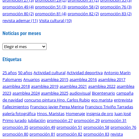
promoción 27
(3)
promoción 29
(2)
promoción 31
(2)
promoción 35
(3)
promoción 49
(4)
promoción 51
(3)
promoción 58
(2)
promoción 76
(3)
promoción 80
(2)
promoción 81
(4)
promoción 82
(2)
promoción 83
(2)
revista ademar
(11)
Visita cultural
(10)
Noticias por meses
Noticias
por
meses
Etiquetas
25 años
50 años
Actividad cultural
Actividad deportiva
Antonio Marín
Palomares
Anuarios
asamblea 2015
asamblea 2016
asamblea 2017
asamblea 2018
asamblea 2019
asamblea 2021
asamblea 2022
asamblea
2023
asamblea 2024
asamblea 2025
audiovisual
Bicentenario
campaña
de navidad
concurso pintura Hno. Carlos Rubio
eco marista
entrevista
Fallecimientos
Francisco Javier Perea Merina
Francisco Triviño Tarradas
galería fotográfica
Hnos. Maristas
Homenaje
insignia de oro
Juan José
Primo Jurado
Jubilación
promoción 27
promoción 29
promoción 31
promoción 35
promoción 49
promoción 51
promoción 58
promoción 76
promoción 80
promoción 81
promoción 82
promoción 83
revista