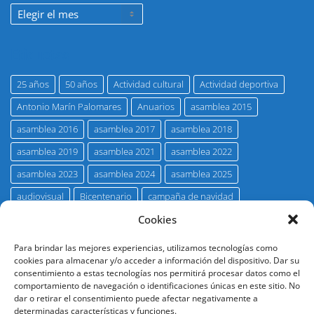
Noticias
por
meses
Etiquetas
25 años
50 años
Actividad cultural
Actividad deportiva
Antonio Marín Palomares
Anuarios
asamblea 2015
asamblea 2016
asamblea 2017
asamblea 2018
asamblea 2019
asamblea 2021
asamblea 2022
asamblea 2023
asamblea 2024
asamblea 2025
audiovisual
Bicentenario
campaña de navidad
Cookies
concurso pintura Hno. Carlos Rubio
eco marista
entrevista
Fallecimientos
Francisco Javier Perea Merina
Para brindar las mejores experiencias, utilizamos tecnologías como
cookies para almacenar y/o acceder a información del dispositivo. Dar su
Francisco Triviño Tarradas
galería fotográfica
Hnos. Maristas
consentimiento a estas tecnologías nos permitirá procesar datos como el
comportamiento de navegación o identificaciones únicas en este sitio. No
Homenaje
insignia de oro
Juan José Primo Jurado
dar o retirar el consentimiento puede afectar negativamente a
Jubilación
promoción 27
promoción 29
promoción 31
determinadas características y funciones.