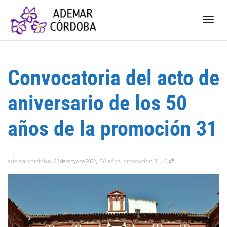
Camb
Convocatoria del acto de
nave
aniversario de los 50
años de la promoción 31
,
,
,
ademarcordoba
50 años
,
promoción 31
0
17 de mayo de 2022