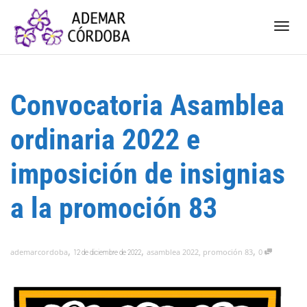
Camb
Convocatoria Asamblea
nave
ordinaria 2022 e
imposición de insignias
a la promoción 83
,
,
,
ademarcordoba
asamblea 2022
,
promoción 83
0
12 de diciembre de 2022