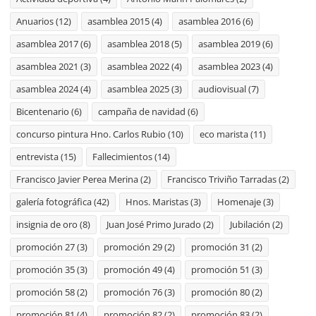
Anuarios
(12)
asamblea 2015
(4)
asamblea 2016
(6)
asamblea 2017
(6)
asamblea 2018
(5)
asamblea 2019
(6)
asamblea 2021
(3)
asamblea 2022
(4)
asamblea 2023
(4)
asamblea 2024
(4)
asamblea 2025
(3)
audiovisual
(7)
Bicentenario
(6)
campaña de navidad
(6)
concurso pintura Hno. Carlos Rubio
(10)
eco marista
(11)
entrevista
(15)
Fallecimientos
(14)
Francisco Javier Perea Merina
(2)
Francisco Triviño Tarradas
(2)
galería fotográfica
(42)
Hnos. Maristas
(3)
Homenaje
(3)
insignia de oro
(8)
Juan José Primo Jurado
(2)
Jubilación
(2)
promoción 27
(3)
promoción 29
(2)
promoción 31
(2)
promoción 35
(3)
promoción 49
(4)
promoción 51
(3)
promoción 58
(2)
promoción 76
(3)
promoción 80
(2)
promoción 81
(4)
promoción 82
(2)
promoción 83
(2)