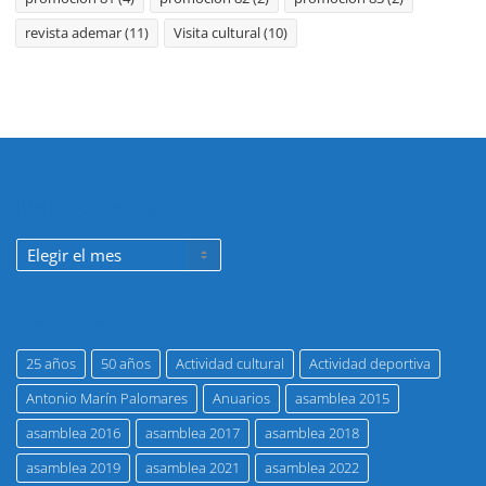
revista ademar
(11)
Visita cultural
(10)
Noticias por meses
Noticias
por
meses
Etiquetas
25 años
50 años
Actividad cultural
Actividad deportiva
Antonio Marín Palomares
Anuarios
asamblea 2015
asamblea 2016
asamblea 2017
asamblea 2018
asamblea 2019
asamblea 2021
asamblea 2022