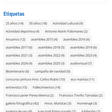
Etiquetas
25 años
(14)
50 años
(18)
Actividad cultural
(9)
Actividad deportiva
(4)
Antonio Marín Palomares
(2)
Anuarios
(12)
asamblea 2015
(4)
asamblea 2016
(6)
asamblea 2017
(6)
asamblea 2018
(5)
asamblea 2019
(6)
asamblea 2021
(3)
asamblea 2022
(4)
asamblea 2023
(4)
asamblea 2024
(4)
asamblea 2025
(3)
audiovisual
(7)
Bicentenario
(6)
campaña de navidad
(6)
concurso pintura Hno. Carlos Rubio
(10)
eco marista
(11)
entrevista
(15)
Fallecimientos
(14)
Francisco Javier Perea Merina
(2)
Francisco Triviño Tarradas
(2)
galería fotográfica
(42)
Hnos. Maristas
(3)
Homenaje
(3)
insignia de oro
(8)
Juan José Primo Jurado
(2)
Jubilación
(2)