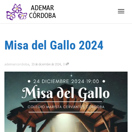
Camb
Misa del Gallo 2024
nave
,
,
ademarcordoba
0
20 de diciembre de 2024