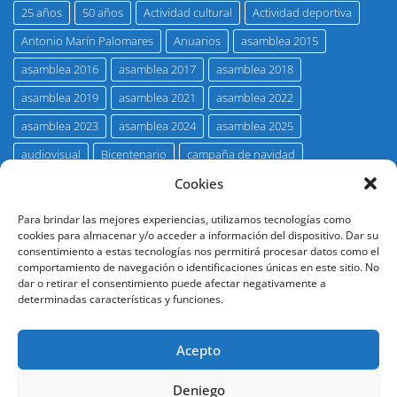
25 años
50 años
Actividad cultural
Actividad deportiva
Antonio Marín Palomares
Anuarios
asamblea 2015
asamblea 2016
asamblea 2017
asamblea 2018
asamblea 2019
asamblea 2021
asamblea 2022
asamblea 2023
asamblea 2024
asamblea 2025
audiovisual
Bicentenario
campaña de navidad
concurso pintura Hno. Carlos Rubio
eco marista
entrevista
Cookies
Fallecimientos
Francisco Javier Perea Merina
Para brindar las mejores experiencias, utilizamos tecnologías como
cookies para almacenar y/o acceder a información del dispositivo. Dar su
Francisco Triviño Tarradas
galería fotográfica
Hnos. Maristas
consentimiento a estas tecnologías nos permitirá procesar datos como el
Homenaje
insignia de oro
Juan José Primo Jurado
comportamiento de navegación o identificaciones únicas en este sitio. No
dar o retirar el consentimiento puede afectar negativamente a
Jubilación
promoción 27
promoción 29
promoción 31
determinadas características y funciones.
promoción 35
promoción 49
promoción 51
Acepto
promoción 58
promoción 76
promoción 80
promoción 81
promoción 82
promoción 83
Deniego