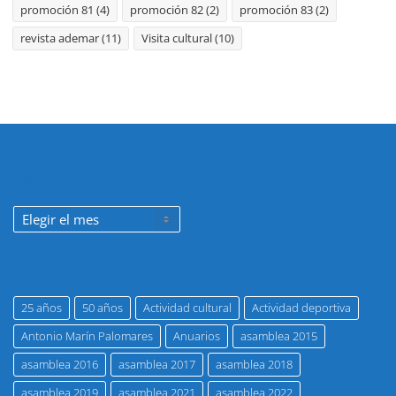
promoción 81
(4)
promoción 82
(2)
promoción 83
(2)
revista ademar
(11)
Visita cultural
(10)
Noticias por meses
Noticias
por
meses
Etiquetas
25 años
50 años
Actividad cultural
Actividad deportiva
Antonio Marín Palomares
Anuarios
asamblea 2015
asamblea 2016
asamblea 2017
asamblea 2018
asamblea 2019
asamblea 2021
asamblea 2022