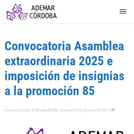
Camb
Convocatoria Asamblea
nave
extraordinaria 2025 e
imposición de insignias
a la promoción 85
,
,
,
ademarcordoba
asamblea 2025
,
promoción 85
0
31 de marzo de 2025